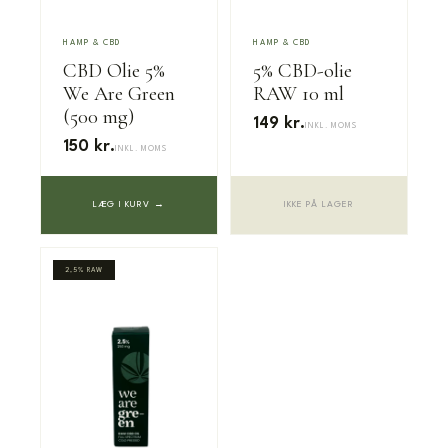
HAMP & CBD
HAMP & CBD
CBD Olie 5%
5% CBD-olie
We Are Green
RAW 10 ml
(500 mg)
149 kr.
INKL. MOMS
150 kr.
INKL. MOMS
LÆG I KURV →
IKKE PÅ LAGER
2,5% RAW