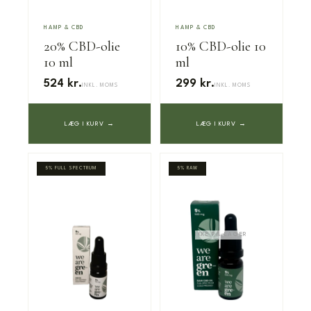
HAMP & CBD
HAMP & CBD
20% CBD-olie
10% CBD-olie 10
10 ml
ml
524 kr.
299 kr.
INKL. MOMS
INKL. MOMS
LÆG I KURV →
LÆG I KURV →
5% FULL SPECTRUM
5% RAW
IKKE PÅ LAGER