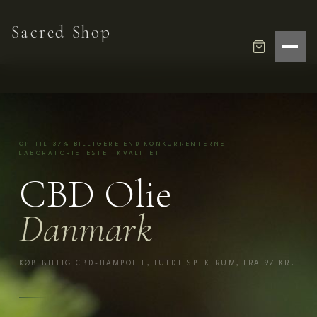
Hop
til
Sacred Shop
indhold
OP TIL 37% BILLIGERE END KONKURRENTERNE ·
LABORATORIETESTET KVALITET
CBD Olie
Danmark
KØB BILLIG CBD-HAMPOLIE, FULDT SPEKTRUM, FRA 97 KR.