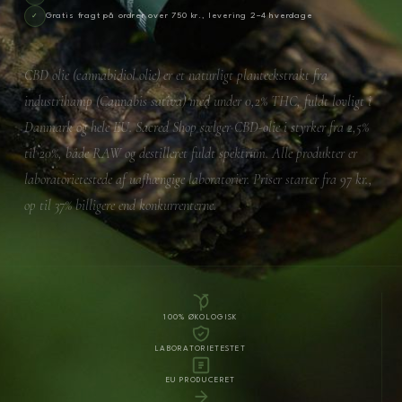
Gratis fragt på ordrer over 750 kr., levering 2–4 hverdage
CBD olie (cannabidiol olie) er et naturligt planteekstrakt fra
industrihamp (
Cannabis sativa
) med under 0,2% THC, fuldt lovligt i
Danmark og hele EU. Sacred Shop sælger CBD-olie i styrker fra 2,5%
til 20%, både RAW og destilleret fuldt spektrum. Alle produkter er
laboratorietestede af uafhængige laboratorier. Priser starter fra 97 kr.,
op til 37% billigere end konkurrenterne.
100% ØKOLOGISK
LABORATORIETESTET
EU PRODUCERET