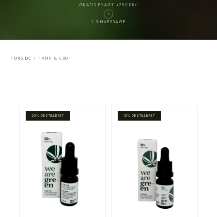
GRATIS FRAGT +750 DKK
1–3 HVERDAGE
FORSIDE
/ HAMP & CBD
20% DESTILLERET
10% DESTILLERET