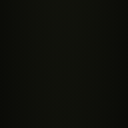
FORFRA
PRÆMIER
VIDENSBANK
DEL SCORE
SACRED SHOP ACADEMY
CBD Vidensbank
Alt indholdet fra CBD Explorer, samlet som tekst. Udforsk
CBD Explorer
hampeplanten fra rod til top, og lær hvordan CBD,
cannabinoider, full spectrum, broad spectrum og isolat
98
Bronze Explorer
hænger sammen.
25% udforsket