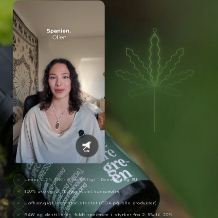
Under 0,2% THC: fuldt lovligt i Danmark og EU
100% økologisk, koldpresset hampeolie
Uafhængigt laboratorietestet (COA på alle produkter)
RAW og destilleret, fuldt spektrum i styrker fra 2,5% til 20%