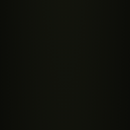
Bladene
0%
CBD-typer
Stænglen
0%
Fremstilling
Rødderne
0%
Grundlæggende
Frøene
0%
Kvalitet & COA
Klik på et glødende område
på planten
Hvert område gemmer et stykke CBD-viden