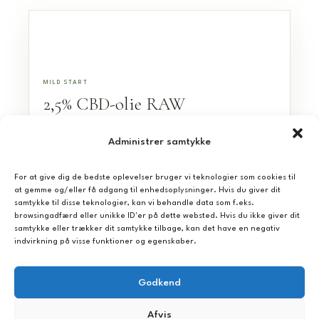
produkter, dækker det over alt fra olier og ekstrakter til
kosmetik. Kvaliteten afhænger af, hvordan hampen er dyrket,
og hvilken ekstraktionsmetode der er brugt.
LÆS GUIDEN OM CBD
MILD START
2,5% CBD-olie RAW
Cannabinoider — plantens aktive stoffer
Den mildeste flaske i sortimentet med 250 mg
Administrer samtykke
Cannabinoider er en gruppe naturlige forbindelser, der findes
CBD pr. 10 ml til dig, der vil starte lavt.
i hampeplanten. De mest kendte er CBD (cannabidiol) og THC
10 ML - 97 KR.
For at give dig de bedste oplevelser bruger vi teknologier som cookies til
(tetrahydrocannabinol), men planten indeholder over
at gemme og/eller få adgang til enhedsoplysninger. Hvis du giver dit
hundrede forskellige cannabinoider, herunder CBG, CBN og
samtykke til disse teknologier, kan vi behandle data som f.eks.
CBC. Hver cannabinoid har sin egen kemiske struktur. Kroppen
browsingadfærd eller unikke ID'er på dette websted. Hvis du ikke giver dit
samtykke eller trækker dit samtykke tilbage, kan det have en negativ
har desuden sit eget endocannabinoid-system, et netværk af
indvirkning på visse funktioner og egenskaber.
receptorer, som forskere studerer for at forstå, hvordan
plantestoffer som CBD interagerer med kroppen. Det er
Godkend
POPULÆR STYRKE
vigtigt at vide, at videnskaben stadig undersøger disse
10% CBD-olie Destilleret
mekanismer, og at der ikke er tale om dokumenterede
Afvis