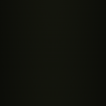
0
XP
NIVEAU
1
SACRED SHOP
ACADEMY
CBD Explorer
Udforsk CBD gennem videnskab
Udforsk planten. Test din viden. Bliv CBD-ekspert — ét område
ad gangen.
0%
DIN FREMGANG
PLANTENS OMRÅDER
Toppen
0%
THC vs. CBD
Blomsterne
0%
Stress & Velvære