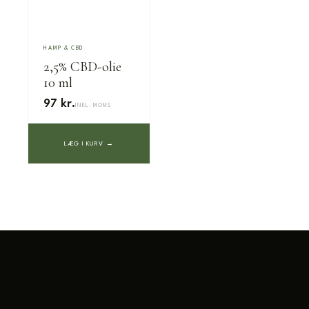
HAMP & CBD
2,5% CBD-olie
10 ml
97 kr.
INKL. MOMS
LÆG I KURV →